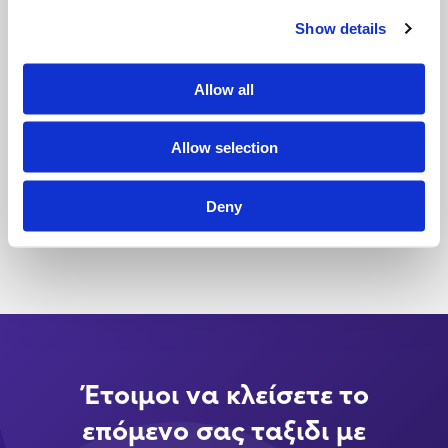
Πειραιάς-Ηράκλειο
Show details
Η έκπτωση ισχύει για φοιτητές/σπουδαστές που είναι κάτοχοι
Allow all
ISIC
της Διεθνούς Φοιτητικής Ταυτότητας
,
συμπεριλαμβανομένων των Πανεπιστημίων Εξωτερικού και των
Ιδιωτικών Σχολών. Δεν ισχύει για μαθητές σχολείων. Η έκπτωση
Allow selection
ισχύει και για ασυνόδευτα ΙΧ & Μοτοσικλέτες, μόνο εφόσον η
Άδεια Κυκλοφορίας του οχήματος είναι στο όνομα του
Deny
φοιτητή.
Έτοιμοι να κλείσετε το
επόμενο σας ταξιδι με