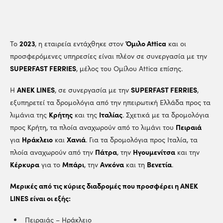
2023
Όμιλο Attica
Το
, η εταιρεία εντάχθηκε στον
και οι
προσφερόμενες υπηρεσίες είναι πλέον σε συνεργασία με την
SUPERFAST FERRIES
, μέλος του Ομίλου Attica επίσης.
ANEK LINES
SUPERFAST FERRIES
Η
, σε συνεργασία με την
,
εξυπηρετεί τα δρομολόγια από την ηπειρωτική Ελλάδα προς τα
Κρήτης
Ιταλίας
λιμάνια της
και της
. Σχετικά με τα δρομολόγια
Πειραιά
προς Κρήτη, τα πλοία αναχωρούν από το λιμάνι του
Ηράκλειο
Χανιά
για
και
. Για τα δρομολόγια προς Ιταλία, τα
Πάτρα
Ηγουμενίτσα
πλοία αναχωρούν από την
, την
και την
Κέρκυρα
Μπάρι
Ανκόνα
Βενετία
για το
, την
και τη
.
Μερικές από τις κύριες διαδρομές που προσφέρει η ANEK
LINES είναι οι εξής:
Πειραιάς – Ηράκλειο