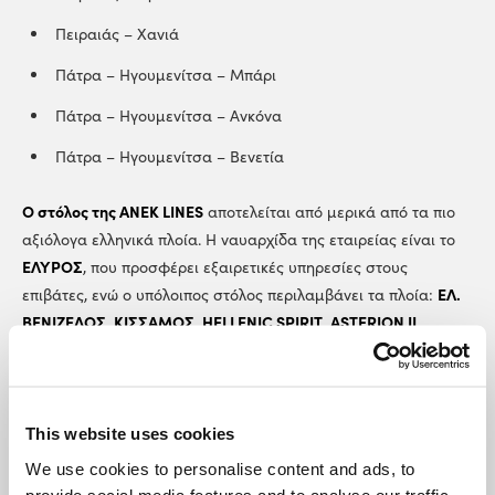
Πειραιάς – Χανιά
Πάτρα – Ηγουμενίτσα – Μπάρι
Πάτρα – Ηγουμενίτσα – Ανκόνα
Πάτρα – Ηγουμενίτσα – Βενετία
Ο στόλος της ANEK LINES
αποτελείται από μερικά από τα πιο
αξιόλογα ελληνικά πλοία. Η ναυαρχίδα της εταιρείας είναι το
ΕΛΥΡΟΣ
, που προσφέρει εξαιρετικές υπηρεσίες στους
ΕΛ.
επιβάτες, ενώ ο υπόλοιπος στόλος περιλαμβάνει τα πλοία:
ΒΕΝΙΖΕΛΟΣ
ΚΙΣΣΑΜΟΣ
HELLENIC SPIRIT
ASTERION II
,
,
,
,
ΚΡΗΤΗ Ι
ΚΡΗΤΗ ΙΙ
ΚΥΔΩΝ
ΠΡΕΒΕΛΗΣ
,
,
, και
. Όλα τα πλοία
διαθέτουν άνετους κοινόχρηστους χώρους όπως εστιατόρια,
καφέ και καταστήματα, γκαράζ για οχήματα, ειδικές καμπίνες
για άτομα με αναπηρία, και χώρους για ταξιδιώτες με μικρά
This website uses cookies
παιδιά ή κατοικίδια.
We use cookies to personalise content and ads, to
provide social media features and to analyse our traffic.