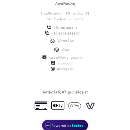
Διεύθυνση
Παρθενώνος 1-3 & Τατοΐου 122
146 71 – Νέα Ερυθραία
+30 216 0014114
+30 6908 568600
WhatsApp
Viber
sales@ferrytips.com
Facebook
Instagram
Ασφαλείς πληρωμές με:
Powered by
Bootes