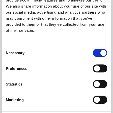
Η ακτοπλοϊκή εταιρεία ANEK LINES έχει ειδικές εκπτώσεις για
We also share information about your use of our site with
συγκεκριμένες κατηγορίες επιβατών:
our social media, advertising and analytics partners who
may combine it with other information that you’ve
Παιδιά κάτω από 5 ετών:
provided to them or that they’ve collected from your use
100% σε Οικονομική Θέση, με την υποχρέωση
of their services.
έκδοσης εισιτηρίου μηδενικού ναύλου
50% έκπτωση σε Καμπίνα και Αριθμημένα Καθίσματα
Consent
Necessary
Παιδιά από 5 ετών και μίας ημέρας έως και 12 ετών:
Selection
50% σε όλες τις Θέσεις
Preferences
Κατόχοι της Διεθνούς Φοιτητικής Ταυτότητας ISIC:
50% σε όλες τις Θέσεις επιβατών, εκτός από καμπίνες
Statistics
LUX
20% σε ΙΧ & Μοτοσικλέτες φοιτητών στη γραμμή
Marketing
Πειραιάς-Χανιά
20% σε ΙΧ & Μοτοσικλέτες φοιτητών στη γραμμή