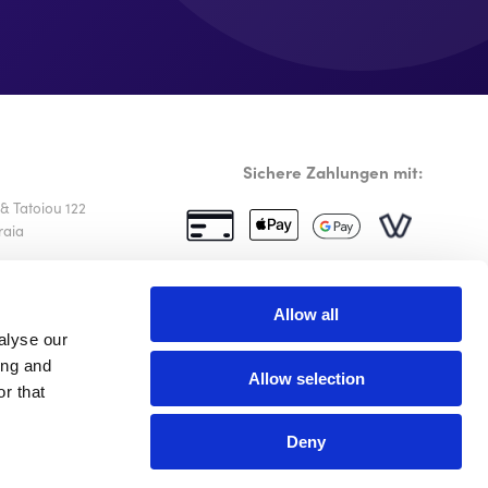
Sichere Zahlungen mit:
& Tatoiou 122
raia
114
68600
Powered by
Bootes
Allow all
alyse our
ing and
tips.com
Allow selection
r that
Deny