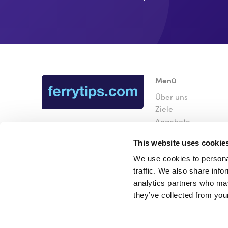
Menü
Über uns
Ziele
Angebote
Unternehmen
This website uses cookie
Kontakt
We use cookies to personal
traffic. We also share info
analytics partners who may
they’ve collected from your