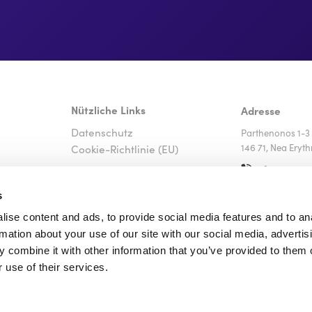
Nützliche Links
Adresse
Datenschutz
Parthenonos 1-3 
Cookie-Richtlinie (EU)
146 71, Nea Eryth
+30 216 0014
+30 6908 5
s
WhatsApp
ise content and ads, to provide social media features and to an
Viber
rmation about your use of our site with our social media, advertis
sales@ferry
 combine it with other information that you’ve provided to them o
Facebook
 use of their services.
Instagram